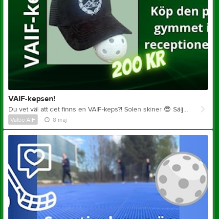
VAIF-kepsen!
Du vet väl att det finns en VAIF-keps?! Solen skiner
😎
Säljs i receptionen på Valbo Gym&Fitness. Öppet vardagar kl 17-20. Betalning via Swish i kassan.
Valbo AIF
8 maj