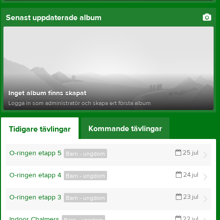
Senast uppdaterade album
Inget album finns skapat
Logga in som administratör och skapa ert första album
Kommande tävlingar
Tidigare tävlingar
O-ringen etapp 5
25 jul
Barn - ungdom
O-ringen etapp 4
24 jul
Barn - ungdom
O-ringen etapp 3
23 jul
Barn - ungdom
Indoor Chalmers
22 jul