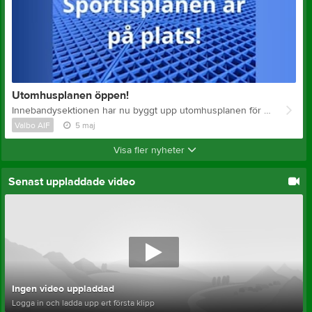
Utomhusplanen öppen!
Innebandysektionen har nu byggt upp utomhusplanen för innebandy brevid tennishallen nere vid Valbo Sportcentrum. Vill du boka planen gör det det via vår bokningskalender Du behöver själv ha med klubba och boll då vi inte längre kan ha några för utlåning. När det blir sommar på riktigt och sommarlov kommer vi att öppna upp för allmänheten dagtid som tidigare år. Hjälp oss att ta hand om planen, våra mål och sargen! Om något går sönder när du är där vill vi att du hör av dig till oss via mail, info@valboaif.se eller så kan du kontakta nåon ledare i föreningen. Planen är till för innebandybollar och inte puckar! Gympaskor funkar också men inte inlines. Tack för att vi hjälps åt och tar hand om planen! Häslningar Innebandysektionens styrelse
Valbo AIF
5 maj
Visa fler nyheter
Senast uppladdade video
Ingen video uppladdad
Logga in och ladda upp ert första klipp