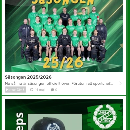
Säsongen 2025/2026
Nu så, nu är säsongen officiellt över. Förutom att sportchefen arrangerat någon form av tillställning inom kort…. I augusti 2025 hade vi genomfört en något försenad försäsong och inomhusträningarna tog vid på allvar. En utökad ledarstab, 15 nya ansikten med bläck på pappret och det var egentligen uppdukat för ovisshet. Låt vilket lag eller företag testa på den omorganisationen, det finns att jobba med om vi säger som så. Men inom denna grupp fanns redan ett tydligt fokus, en målbild och en fruktansvärd tävlingsanda vilket innebär att vi kunde fokusera på ett byte i taget med bollen istället för annat….det kom av sig själv helt enkelt. Det blev trots allt en framgångssaga utan dess like. Visst kan man vara besviken på att en seger till i serien hade inneburit något annat, en stolpe från DM-final och en dålig start i kvalet satte käppar i hjulet för kvalserien. Men vi behöver blicka större och bredare och då kan man inte annat än att vara nöjd ur ett helhetsperspektiv. Vi är redo för en ny säsong (typ nyss?) och det är bara att hoppas att sommaren är över snabbt så vi kan komma igång igen. Blickarna riktas framåt och lagbygget formas och gjuts av sportchef och styrelse och inom kort kommer mer info om det. För oss ledare kommer uppehållet som ett startskott att påbörja sena kvällar med analyser, hjärngympa och utformandet av nya idéer, vilket vi gör tillsammans ett tag till. Herrlaget säger stort tack till er alla som hjälper oss, stöttar och hejar på oss. Vi ses i en hall som doftar klor och med en ny matta i höst
Herrar Div 3
14 maj
0