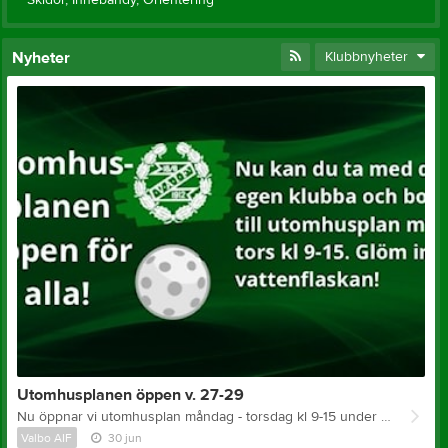
Nyheter
Klubbnyheter
Utomhusplanen öppen v. 27-29
Nu öppnar vi utomhusplan måndag - torsdag kl 9-15 under v. 27-29 ☀️ Målen är ute 🥅 Ta med egen klubb och boll. Glöm inte vattenflaskan! Det blir varmt i solen ☀️☀️☀️☀️☀️ Var rädd om planen och hör av dig om något går sönder ❤️
Valbo AIF
30 jun