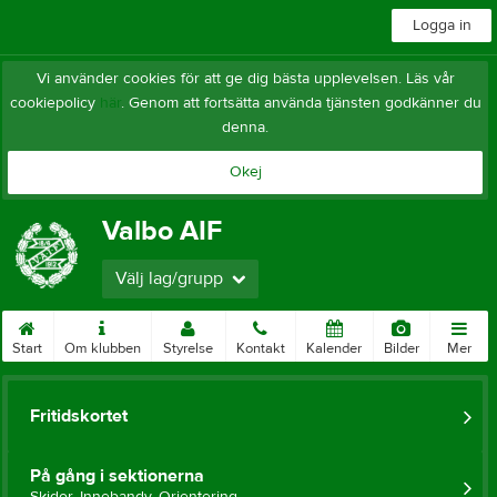
Logga in
Vi använder cookies för att ge dig bästa upplevelsen. Läs vår
cookiepolicy
här
. Genom att fortsätta använda tjänsten godkänner du
denna.
Okej
Valbo AIF
Välj lag/grupp
Start
Om klubben
Styrelse
Kontakt
Kalender
Bilder
Mer
Fritidskortet
På gång i sektionerna
Skidor, Innebandy, Orientering