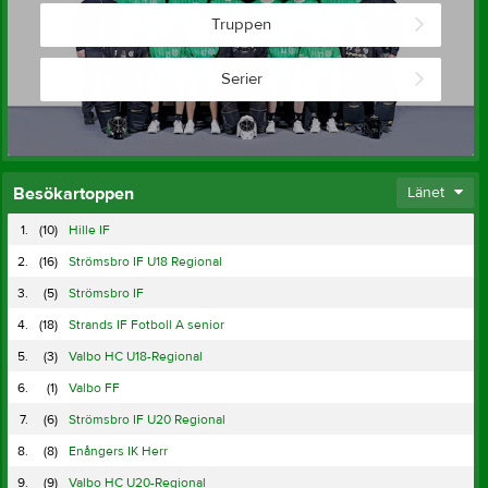
Truppen
Serier
Besökartoppen
Länet
1.
(10)
Hille IF
2.
(16)
Strömsbro IF U18 Regional
3.
(5)
Strömsbro IF
4.
(18)
Strands IF Fotboll A senior
5.
(3)
Valbo HC U18-Regional
6.
(1)
Valbo FF
7.
(6)
Strömsbro IF U20 Regional
8.
(8)
Enångers IK Herr
9.
(9)
Valbo HC U20-Regional