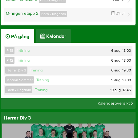
Barn - ungdom
O-ringen etapp 2
21 jul
Barn - ungdom
Kalender
På gång
6 aug, 18:00
P-18
Träning
6 aug, 18:00
P-12
Träning
6 aug, 19:30
Herrar Div 3
Träning
9 aug, 18:00
Motion Sommar
Träning
10 aug, 17:45
Barn - ungdom
Träning
Kalenderöversikt
Herrar Div 3