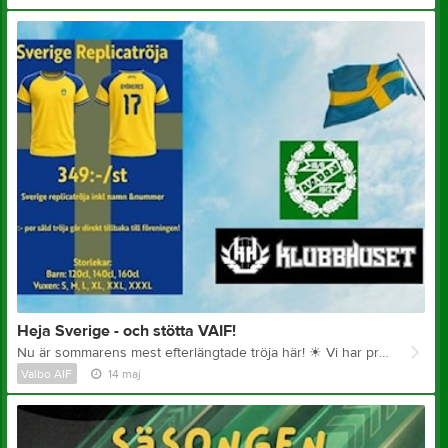
Heja Sverige - och stötta VAIF!
Nu är sommarens mest efterlängtade tröja här!
☀
Vi har precis fyllt på klubbshoppen med den populära Sverige replica-tröjan – en riktig favorit som passar perfekt oavsett om du hejar från läktaren, soffan eller fotbollsplanen. Det bästa av allt? För varje tröja du köper går 100 kr direkt tillbaka till vår förening. Det är ett enkelt och snyggt sätt att visa ditt stöd! Gör den personlig Du kan välja att få tröjan med eget namn och nummer på ryggen. Det är den perfekta presenten till dig själv, familjen eller en vän! Så här gör du: 1. Klicka dig in på innebandysektionens webbshop 2. Välj din storlek och bestäm om du vill ha personligt tryck. 3. Genomför köpet – klart! Tröjorna finns i lager nu, så passa på att säkra ditt exemplar inför sommarens alla matcher. Dela gärna detta vidare till alla du känner så att vi blir så många som möjligt som hejar fram Sverige i sommar! Tillsammans gör vi skillnad för VAIF!
Valbo AIF
14 maj