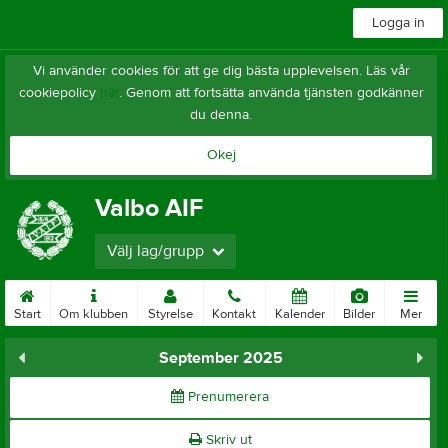
Logga in
Vi använder cookies för att ge dig bästa upplevelsen. Läs vår
cookiepolicy
här
. Genom att fortsätta använda tjänsten godkänner
du denna.
Okej
Valbo AIF
Välj lag/grupp
Start
Om klubben
Styrelse
Kontakt
Kalender
Bilder
Mer
September 2025
Prenumerera
Skriv ut