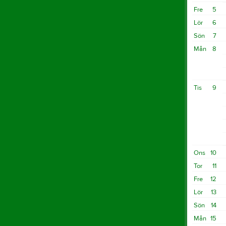
Fre
5
Lör
6
Sön
7
Mån
8
Tis
9
Ons
10
Tor
11
Fre
12
Lör
13
Sön
14
Mån
15