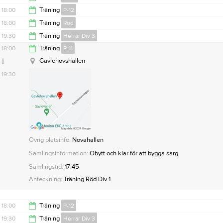
19:00
18:00
Träning
P-12
19:00
18:00
Träning
Röd
19:00
19:30
Träning
Herrar Div 3
19:00
18:00
Träning
P-11
20:45
Gavlehovshallen
19:30
Övrig platsinfo:
Novahallen
Samlingsinformation:
Obytt och klar för att bygga sarg
Samlingstid:
17:45
Anteckning:
Träning Röd Div 1
18:00
Träning
P-12
19:30
Träning
Herrar Div 3