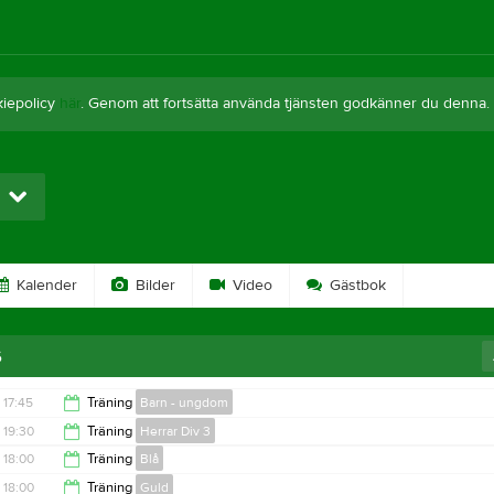
kiepolicy
här
. Genom att fortsätta använda tjänsten godkänner du denna.
Kalender
Bilder
Video
Gästbok
6
17:45
Träning
Barn - ungdom
19:30
Träning
Herrar Div 3
19:15
18:00
Träning
Blå
20:30
18:00
Träning
Guld