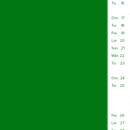
Tis
16
Ons
17
Tor
18
Fre
19
Lör
20
Sön
21
Mån
22
Tis
23
Ons
24
Tor
25
Fre
26
Lör
27