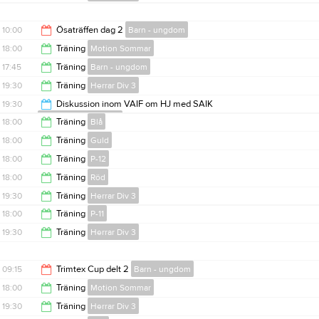
19:00
20:30
10:00
Ösaträffen dag 2
Barn - ungdom
18:00
Träning
Motion Sommar
15:00
17:45
Träning
Barn - ungdom
19:00
19:30
Träning
Herrar Div 3
19:15
19:30
Diskussion inom VAIF om HJ med SAIK
Innebandysektionen
20:30
18:00
Träning
Blå
20:30
18:00
Träning
Guld
19:00
18:00
Träning
P-12
19:00
18:00
Träning
Röd
19:00
19:30
Träning
Herrar Div 3
19:00
18:00
Träning
P-11
20:45
19:30
Träning
Herrar Div 3
19:30
20:30
09:15
Trimtex Cup delt 2
Barn - ungdom
18:00
Träning
Motion Sommar
12:30
19:30
Träning
Herrar Div 3