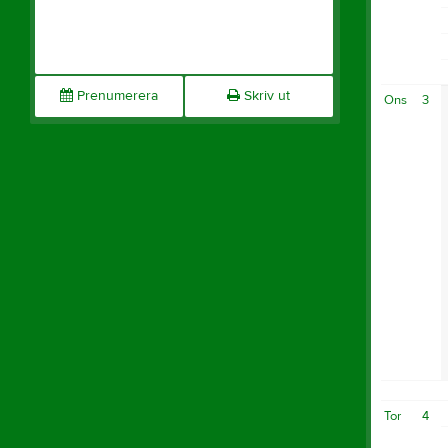
Prenumerera
Skriv ut
Ons
3
Tor
4